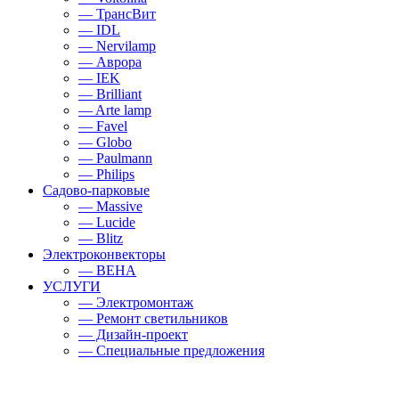
— ТрансВит
— IDL
— Nervilamp
— Аврора
— IEK
— Brilliant
— Arte lamp
— Favel
— Globo
— Paulmann
— Philips
Садово-парковые
— Massive
— Lucide
— Blitz
Электроконвекторы
— BEHA
УСЛУГИ
— Электромонтаж
— Ремонт светильников
— Дизайн-проект
— Специальные предложения