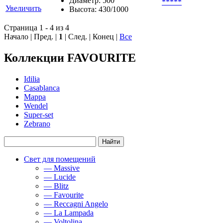
Диаметр: 500
*****
Увеличить
Высота: 430/1000
Страница 1 - 4 из 4
Начало | Пред. |
1
| След. | Конец
|
Все
Коллекции FAVOURITE
Idilia
Casablanca
Mappa
Wendel
Super-set
Zebrano
Свет для помещений
— Massive
— Lucide
— Blitz
— Favourite
— Reccagni Angelo
— La Lampada
— Voltolina