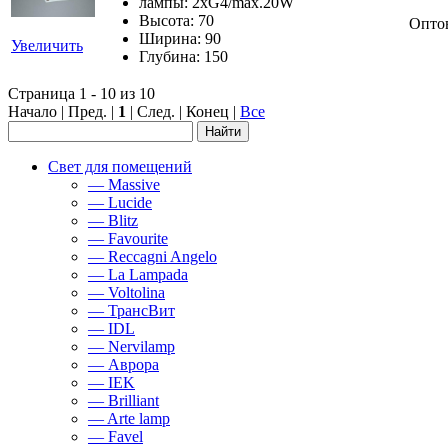
лампы: 2xG4/max.20W
Высота: 70
Опто
Ширина: 90
Увеличить
Глубина: 150
Страница 1 - 10 из 10
Начало | Пред. |
1
| След. | Конец
|
Все
Свет для помещений
— Massive
— Lucide
— Blitz
— Favourite
— Reccagni Angelo
— La Lampada
— Voltolina
— ТрансВит
— IDL
— Nervilamp
— Аврора
— IEK
— Brilliant
— Arte lamp
— Favel