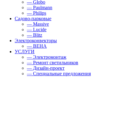
— Globo
— Paulmann
— Philips
Садово-парковые
— Massive
— Lucide
— Blitz
Электроконвекторы
— BEHA
УСЛУГИ
— Электромонтаж
— Ремонт светильников
— Дизайн-проект
— Специальные предложения