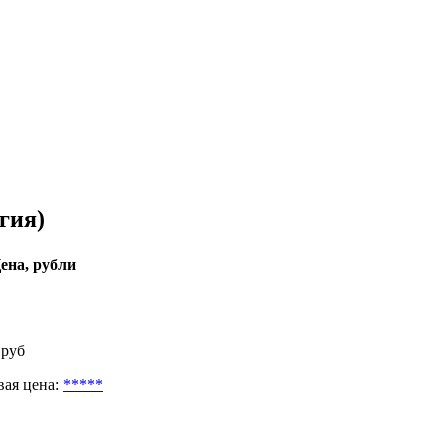
гия)
ена, рубли
 руб
вая цена:
*****