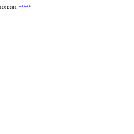
вая цена:
*****