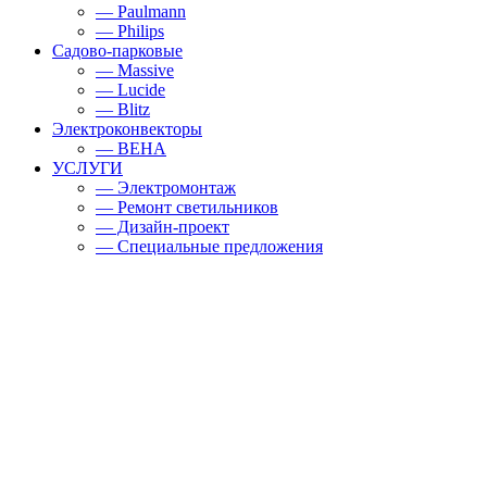
— Paulmann
— Philips
Садово-парковые
— Massive
— Lucide
— Blitz
Электроконвекторы
— BEHA
УСЛУГИ
— Электромонтаж
— Ремонт светильников
— Дизайн-проект
— Специальные предложения