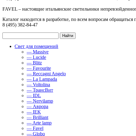
FAVEL – настоящие итальянские светильники непревзойденног
Каталог находится в разработке, по всем вопросам обращаться 
8 (495) 382-84-47
Свет для помещений
— Massive
— Lucide
— Blitz
— Favourite
— Reccagni Angelo
— La Lampada
— Voltolina
— ТрансВит
— IDL
— Nervilamp
— Аврора
— IEK
— Brilliant
— Arte lamp
— Favel
— Globo