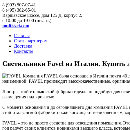
8 (903)
507-07-41
8 (495)
382-65-01
Варшавское шоссе, дом 125 Д, корпус 2.
с 10-00 до 19-00 (пн.-пт.)
multisvet.com
Главная
Стать партнером
Доставка
Контакты
Светильники Favel из Италии. Купить лю
Компания FAVEL была основана в Италии почти 40 лет
неизменной. FAVEL производит высококачественные, оригинал
Люстры этой итальянской фабрики идеально подойдут для осве
размещения над кроватью.
С момента основания и до сегодняшнего дня компания FAVEL 
этой итальянской фабрики также восхищают великолепным, х
FAVEL – это не просто средства для освещения помещения. Это
год радует своих клиентов новинками высшего класса, которы