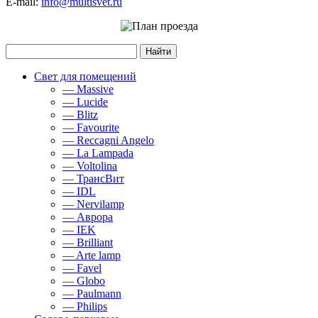
E-mail:
info@multisvet.ru
Свет для помещений
— Massive
— Lucide
— Blitz
— Favourite
— Reccagni Angelo
— La Lampada
— Voltolina
— ТрансВит
— IDL
— Nervilamp
— Аврора
— IEK
— Brilliant
— Arte lamp
— Favel
— Globo
— Paulmann
— Philips