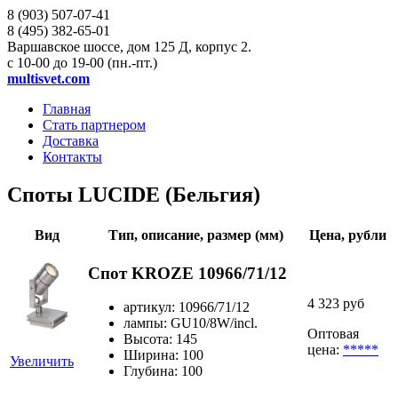
8 (903)
507-07-41
8 (495)
382-65-01
Варшавское шоссе, дом 125 Д, корпус 2.
с 10-00 до 19-00 (пн.-пт.)
multisvet.com
Главная
Стать партнером
Доставка
Контакты
Споты LUCIDE (Бельгия)
Вид
Тип, описание, размер (мм)
Цена, рубли
Спот KROZE 10966/71/12
4 323 руб
артикул: 10966/71/12
лампы: GU10/8W/incl.
Оптовая
Высота: 145
цена:
*****
Ширина: 100
Увеличить
Глубина: 100