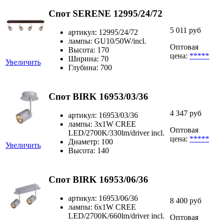
Спот SERENE 12995/24/72
5 011 руб
артикул: 12995/24/72
лампы: GU10/50W/incl.
Оптовая
Высота: 170
цена:
*****
Ширина: 70
Увеличить
Глубина: 700
Спот BIRK 16953/03/36
4 347 руб
артикул: 16953/03/36
лампы: 3x1W CREE
Оптовая
LED/2700K/330lm/driver incl.
цена:
*****
Диаметр: 100
Увеличить
Высота: 140
Спот BIRK 16953/06/36
артикул: 16953/06/36
8 400 руб
лампы: 6x1W CREE
LED/2700K/660lm/driver incl.
Оптовая