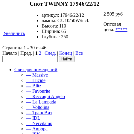
Спот TWINNY 17946/22/12
2 505 руб
артикул: 17946/22/12
лампы: GU10/50W/incl.
Оптовая
Высота: 110
цена:
*****
Ширина: 65
Увеличить
Глубина: 250
Страница 1 - 30 из 46
Начало | Пред. |
1
2
|
След.
|
Конец
|
Все
Свет для помещений
— Massive
— Lucide
— Blitz
— Favourite
— Reccagni Angelo
— La Lampada
— Voltolina
— ТрансВит
— IDL
— Nervilamp
— Аврора