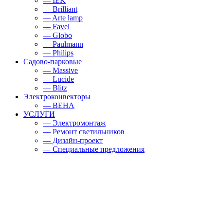
— IEK
— Brilliant
— Arte lamp
— Favel
— Globo
— Paulmann
— Philips
Садово-парковые
— Massive
— Lucide
— Blitz
Электроконвекторы
— BEHA
УСЛУГИ
— Электромонтаж
— Ремонт светильников
— Дизайн-проект
— Специальные предложения