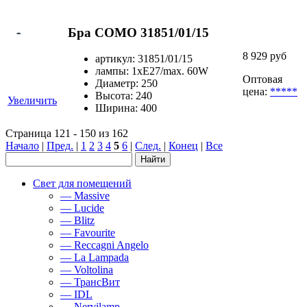
Бра COMO 31851/01/15
8 929 руб
артикул: 31851/01/15
лампы: 1xE27/max. 60W
Оптовая
Диаметр: 250
цена:
*****
Высота: 240
Увеличить
Ширина: 400
Страница 121 - 150 из 162
Начало
|
Пред.
|
1
2
3
4
5
6
|
След.
|
Конец
|
Все
Свет для помещений
— Massive
— Lucide
— Blitz
— Favourite
— Reccagni Angelo
— La Lampada
— Voltolina
— ТрансВит
— IDL
— Nervilamp