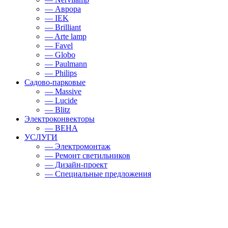
— Аврора
— IEK
— Brilliant
— Arte lamp
— Favel
— Globo
— Paulmann
— Philips
Садово-парковые
— Massive
— Lucide
— Blitz
Электроконвекторы
— BEHA
УСЛУГИ
— Электромонтаж
— Ремонт светильников
— Дизайн-проект
— Специальные предложения