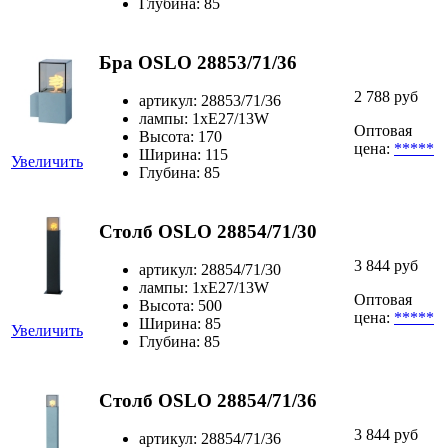
Глубина: 85
Бра OSLO 28853/71/36
2 788 руб
артикул: 28853/71/36
лампы: 1xE27/13W
Оптовая
Высота: 170
цена:
*****
Ширина: 115
Увеличить
Глубина: 85
Столб OSLO 28854/71/30
3 844 руб
артикул: 28854/71/30
лампы: 1xE27/13W
Оптовая
Высота: 500
цена:
*****
Ширина: 85
Увеличить
Глубина: 85
Столб OSLO 28854/71/36
3 844 руб
артикул: 28854/71/36